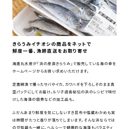
きらうみイチオシの商品をネットで
鮮度一番、漁師直送をお取り寄せ
海進丸水産が「浜の産直きらうみ」で販売している海の幸を
ホームページからお買い求めいただけます。
定置網漁で獲ったサバやイカ、カワハギを下ろしそのまま真
空パックにしてお届け。ルリ子店長秘伝の浜のレシピで味付
けした海藻の佃煮などの加工品も。
ふだんあまり鮮度を気にしないすき昆布や塩蔵わかめも実
は時間がたつと香りが落ちてしまいます。そんな浜ならでは
の豆知識も一緒に、ヘルシーで健康的な海藻もバラエティ